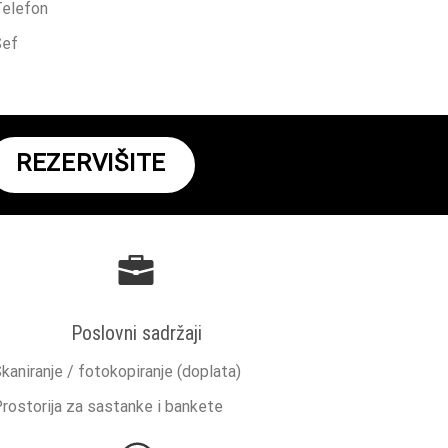
elefon
Sef
REZERVIŠITE
Poslovni sadržaji
kaniranje / fotokopiranje (doplata)
rostorija za sastanke i bankete