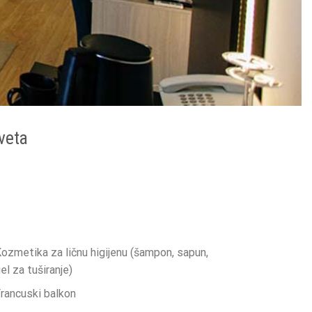
veta
ozmetika za ličnu higijenu (šampon, sapun,
el za tuširanje)
rancuski balkon