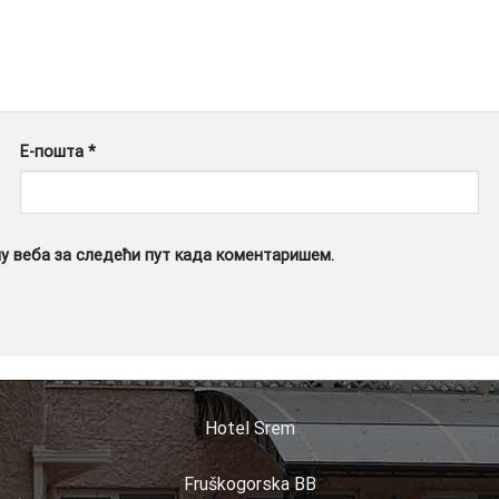
Е-пошта
*
чу веба за следећи пут када коментаришем.
Hotel Srem
Fruškogorska BB