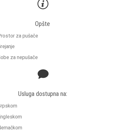
Opšte
rostor za pušače
rejanje
obe za nepušače
Usluga dostupna na:
Srpskom
Engleskom
Nemačkom