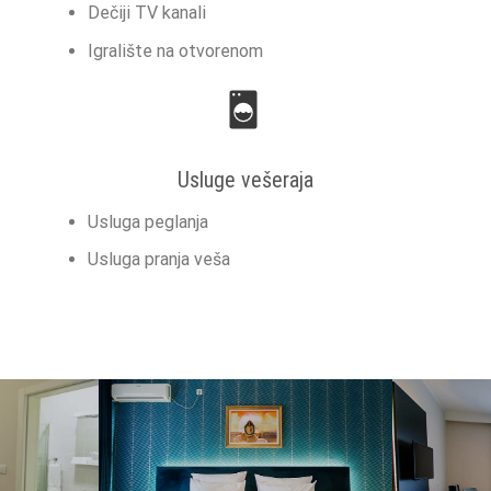
Dečiji TV kanali
Igralište na otvorenom
Usluge vešeraja
Usluga peglanja
Usluga pranja veša