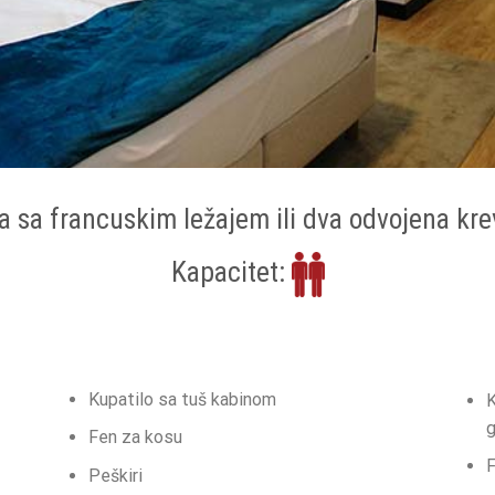
a sa francuskim ležajem ili dva odvojena kre
Kapacitet:
Kupatilo sa tuš kabinom
K
g
Fen za kosu
F
Peškiri