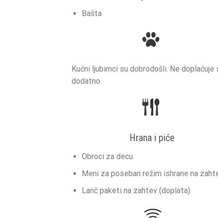
Bašta
Kućni ljubimci su dobrodošli. Ne doplaćuje 
dodatno.
Hrana i piće
Obroci za decu
Meni za poseban režim ishrane na zaht
Lanč paketi na zahtev (doplata)