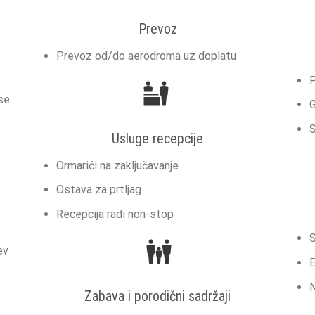
Prevoz
Prevoz od/do aerodroma uz doplatu
P
se
G
S
Usluge recepcije
Ormarići na zaključavanje
Ostava za prtljag
Recepcija radi non-stop
ev
Zabava i porodični sadržaji