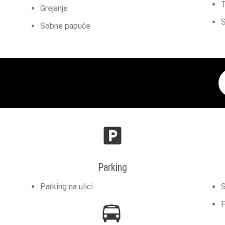
T
Grejanje
Sobne papuče
Parking
Parking na ulici
S
P