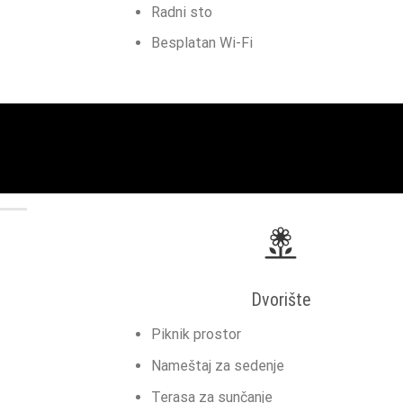
Radni sto
Besplatan Wi-Fi
Dvorište
Piknik prostor
Nameštaj za sedenje
Terasa za sunčanje